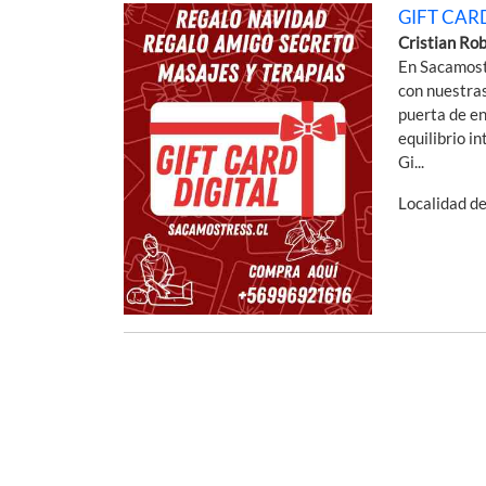
GIFT CAR
Cristian Ro
En Sacamost
con nuestras
puerta de en
equilibrio i
Gi...
Localidad d