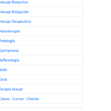
Masaje Reductivo
Masaje Relajación
Masaje Terapeutico
Masoterapia
Podologia
Quiropraxia
Reflexologia
Reiki
Tarot
Terapia Sexual
Clases - Cursos - Charlas