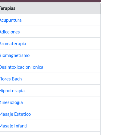
Terapias
Acupuntura
Adicciones
Aromaterapia
Biomagnetismo
Desintoxicacion Ionica
Flores Bach
Hipnoterapia
Kinesiologia
Masaje Estetico
Masaje Infantil