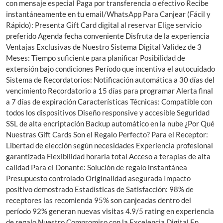
con mensaje especial Paga por transferencia o efectivo Recibe
instantáneamente en tu email/WhatsApp Para Canjear (Fácil y
Rápido): Presenta Gift Card digital al reservar Elige servicio
preferido Agenda fecha conveniente Disfruta de la experiencia
Ventajas Exclusivas de Nuestro Sistema Digital Validez de 3
Meses: Tiempo suficiente para planificar Posibilidad de
extensión bajo condiciones Período que incentiva el autocuidado
Sistema de Recordatorios: Notificación automática a 30 días del
vencimiento Recordatorio a 15 días para programar Alerta final
a 7 días de expiración Características Técnicas: Compatible con
todos los dispositivos Diseño responsive y accesible Seguridad
SSL de alta encriptación Backup automático en la nube ¿Por Qué
Nuestras Gift Cards Son el Regalo Perfecto? Para el Receptor:
Libertad de elección según necesidades Experiencia profesional
garantizada Flexibilidad horaria total Acceso a terapias de alta
calidad Para el Donante: Solución de regalo instantánea
Presupuesto controlado Originalidad asegurada Impacto
positivo demostrado Estadísticas de Satisfacción: 98% de
receptores las recomienda 95% son canjeadas dentro del
período 92% generan nuevas visitas 4.9/5 rating en experiencia
de regalo Nuestro Compromiso con la Excelencia Digital En